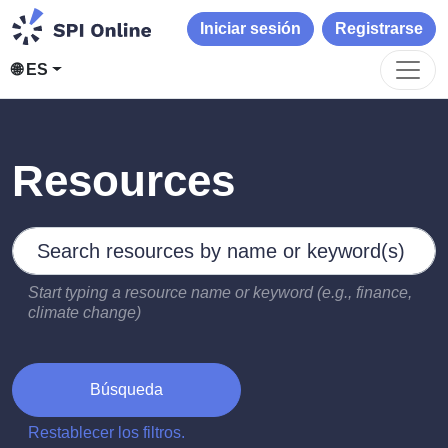
Iniciar sesión
Registrarse
🌐 ES
Resources
Search by keywords
Type 2 or more characters for results.
Start typing a resource name or keyword (e.g., finance,
climate change)
Búsqueda
Restablecer los filtros.