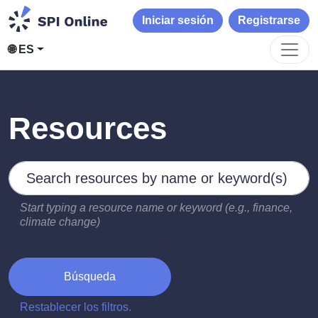
Iniciar sesión
Registrarse
🌐 ES
Resources
Search by keywords
Type 2 or more characters for results.
Start typing a resource name or keyword (e.g., finance,
climate change)
Búsqueda
Restablecer los filtros.