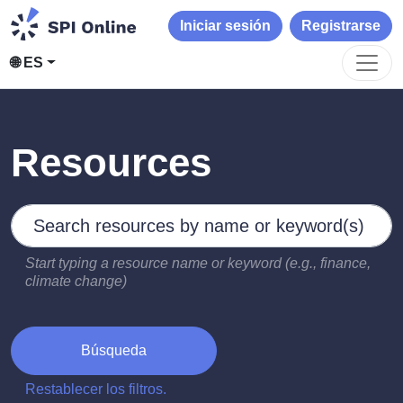
Iniciar sesión
Registrarse
🌐 ES
Resources
Search by keywords
Type 2 or more characters for results.
Start typing a resource name or keyword (e.g., finance,
climate change)
Búsqueda
Restablecer los filtros.