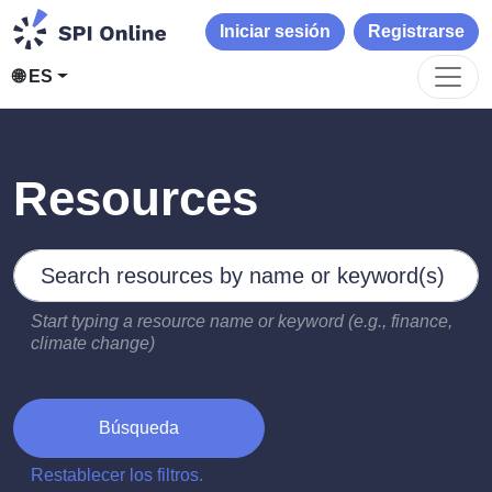
Iniciar sesión
Registrarse
🌐 ES
Resources
Search by keywords
Type 2 or more characters for results.
Start typing a resource name or keyword (e.g., finance,
climate change)
Búsqueda
Restablecer los filtros.