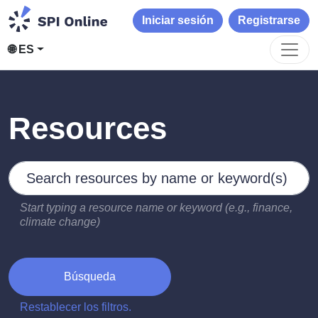
Iniciar sesión
Registrarse
🌐 ES
Resources
Search by keywords
Type 2 or more characters for results.
Start typing a resource name or keyword (e.g., finance,
climate change)
Búsqueda
Restablecer los filtros.