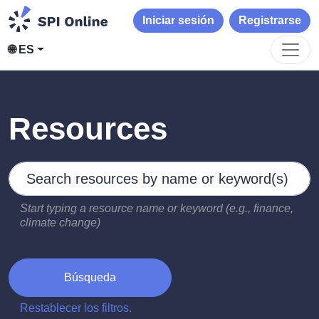
Iniciar sesión
Registrarse
🌐 ES
Resources
Search by keywords
Type 2 or more characters for results.
Start typing a resource name or keyword (e.g., finance,
climate change)
Búsqueda
Restablecer los filtros.