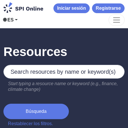
Iniciar sesión
Registrarse
🌐 ES
Resources
Search by keywords
Type 2 or more characters for results.
Start typing a resource name or keyword (e.g., finance,
climate change)
Búsqueda
Restablecer los filtros.