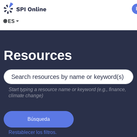
🌐 ES
Resources
Search by keywords
Type 2 or more characters for results.
Start typing a resource name or keyword (e.g., finance,
climate change)
Búsqueda
Restablecer los filtros.