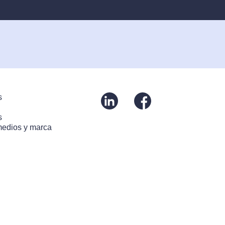
s
s
medios y marca