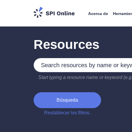
Acerca de
Herramie
Resources
Search by keywords
Type 2 or more characters for results.
Start typing a resource name or keyword (e.g.
Búsqueda
Restablecer los filtros.