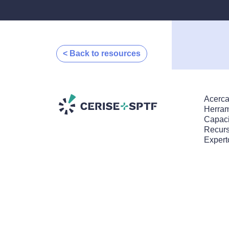
< Back to resources
Acerca
Herram
Capaci
Recur
Expert