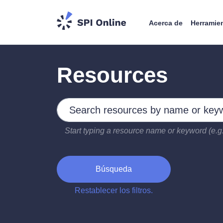
Acerca de
Herramie
Resources
Search by keywords
Type 2 or more characters for results.
Start typing a resource name or keyword (e.g.
Búsqueda
Restablecer los filtros.