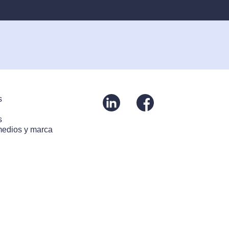
s
s
medios y marca