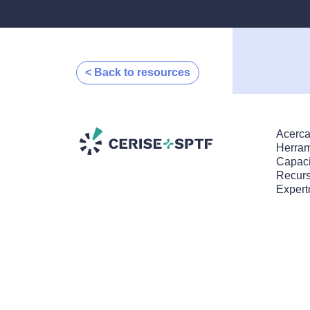
< Back to resources
Acerca
Herram
Capaci
Recur
Expert