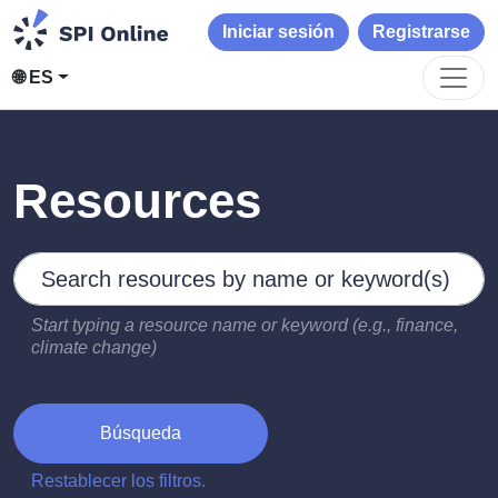
Iniciar sesión
Registrarse
🌐 ES
Resources
Search by keywords
Type 2 or more characters for results.
Start typing a resource name or keyword (e.g., finance,
climate change)
Búsqueda
Restablecer los filtros.